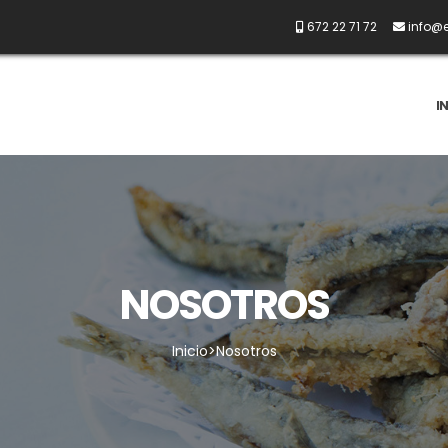
672 22 71 72
info@e
I
NOSOTROS
Inicio
>Nosotros